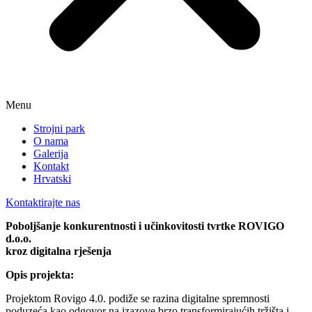
Menu
Strojni park
O nama
Galerija
Kontakt
Hrvatski
Kontaktirajte nas
Poboljšanje konkurentnosti i učinkovitosti tvrtke ROVIGO
d.o.o.
kroz digitalna rješenja
Opis projekta:
Projektom Rovigo 4.0. podiže se razina digitalne spremnosti
poduzeća kao odgovor na izazove brzo transformirajućih tržišta i