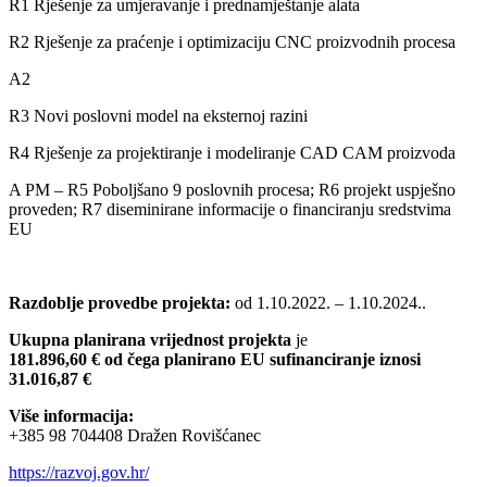
R1 Rješenje za umjeravanje i prednamještanje alata
R2 Rješenje za praćenje i optimizaciju CNC proizvodnih procesa
A2
R3 Novi poslovni model na eksternoj razini
R4 Rješenje za projektiranje i modeliranje CAD CAM proizvoda
A PM – R5 Poboljšano 9 poslovnih procesa; R6 projekt uspješno
proveden; R7 diseminirane informacije o financiranju sredstvima
EU
Razdoblje provedbe projekta:
od
1.10.2022. – 1.10.2024..
Ukupna planirana vrijednost projekta
je
181.896,60 € od čega planirano EU sufinanciranje iznosi
31.016,87 €
Više informacija:
+385 98 704408 Dražen Rovišćanec
https://razvoj.gov.hr/