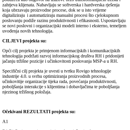
zahtjeva klijenata. Nabavljaju se softverska i hardverska rješenja
koja ubrzavaju proizvodne procese, dok se u isto vrijeme
digitaliziraju i automatiziraju manualni procesi što cjelokupnom
poslovanju podiže razinu produktivnosti i efikasnosti. Uspostavljaju
se novi poslovni i organizacijski modeli interno i eksterno, temeljem
uvođenja novih tehnologija.
CILJEVI projekta su:
Opći cilj projekta je primjenom informacijskih i komunikacijskih
tehnologija podržati razvoj informacijskog društva RH i pridonijeti
jačanju tržišne pozicije i učinkovitosti poslovanja MSP-a u RH.
Specifični cilj projekta je uvesti u tvrtku Rovigo tehnologije
industrije 4.0. u svrhu optimiziranja proizvodnih procesa,
učinkovitije organizacije tijeka rada, povećanja produktivnosti,
poboljšanja interakcije s klijentima i dobavljačima te poboljšanja
njezinog tržišnog položaja.
Očekivani REZULTATI projekta su:
A1