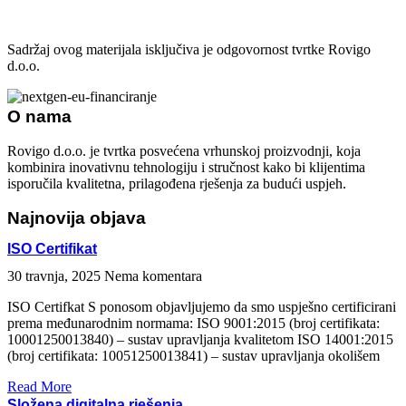
Sadržaj ovog materijala isključiva je odgovornost tvrtke
Rovigo
d.o.o.
O nama
Rovigo d.o.o. je tvrtka posvećena vrhunskoj proizvodnji, koja
kombinira inovativnu tehnologiju i stručnost kako bi klijentima
isporučila kvalitetna, prilagođena rješenja za budući uspjeh.
Najnovija objava
ISO Certifikat
30 travnja, 2025
Nema komentara
ISO Certifkat S ponosom objavljujemo da smo uspješno certificirani
prema međunarodnim normama: ISO 9001:2015 (broj certifikata:
10001250013840) – sustav upravljanja kvalitetom ISO 14001:2015
(broj certifikata: 10051250013841) – sustav upravljanja okolišem
Read More
Složena digitalna rješenja