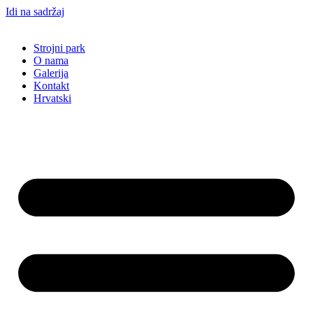
Idi na sadržaj
Strojni park
O nama
Galerija
Kontakt
Hrvatski