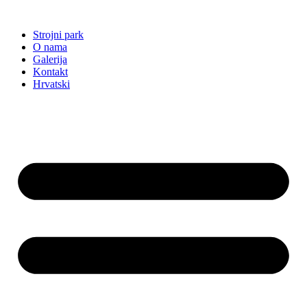
Idi
na
Strojni park
sadržaj
O nama
Galerija
Kontakt
Hrvatski