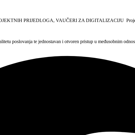
PROJEKTNIH PRIJEDLOGA, VAUČERI ZA DIGITALIZACIJU Projekt je f
alitetu poslovanja te jednostavan i otvoren pristup u međusobnim odno