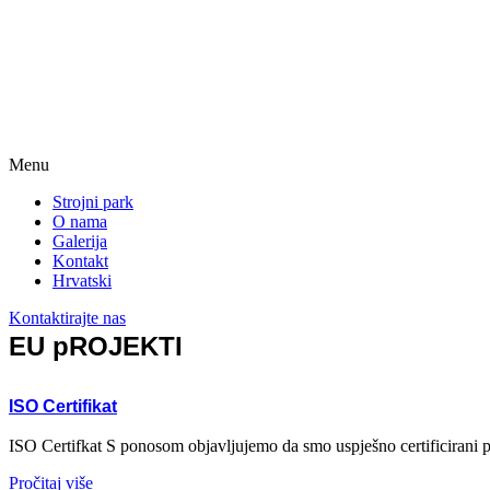
Menu
Strojni park
O nama
Galerija
Kontakt
Hrvatski
Kontaktirajte nas
EU pROJEKTI
ISO Certifikat
ISO Certifkat S ponosom objavljujemo da smo uspješno certificiran
Pročitaj više