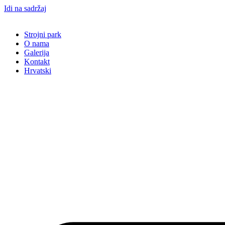
Idi na sadržaj
Strojni park
O nama
Galerija
Kontakt
Hrvatski